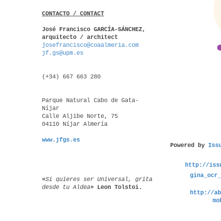
CONTACTO / CONTACT
José Francisco GARCÍA-SÁNCHEZ,
arquitecto / architect
josefrancisco@coaalmeria.com
jf.gs@upm.es
(+34) 667 663 280
Parque Natural Cabo de Gata-
Níjar
Calle Aljibe Norte, 75
04110 Níjar Almería
www.jfgs.es
Powered by
Iss
http://iss
gina_ocr
«
Si quieres ser Universal, grita
desde tu Aldea
»
Leon Tolstoi
.
http://a
mo